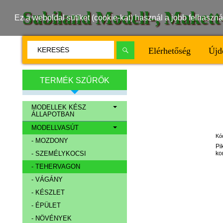
Subiland Modell-, Maket
Ez a weboldal sütiket (cookie-kat) használ a jobb felhasz
Elérhetőség
Újd
TERMÉK SZŰRŐK
MODELLEK KÉSZ
ÁLLAPOTBAN
MODELLVASÚT
Kó
- MOZDONY
Pi
kor
- SZEMÉLYKOCSI
- TEHERVAGON
- VÁGÁNY
- KÉSZLET
- ÉPÜLET
- NÖVÉNYEK