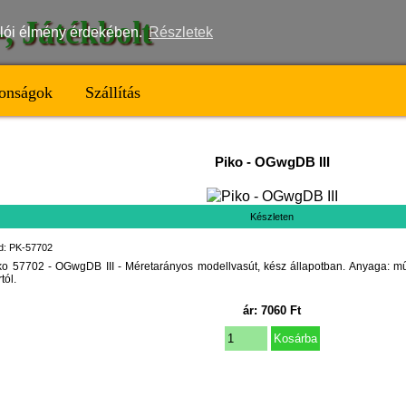
t-, Játékbolt
nálói élmény érdekében.
Részletek
onságok
Szállítás
Piko
-
OGwgDB III
Készleten
d: PK-57702
ko 57702 - OGwgDB III - Méretarányos modellvasút, kész állapotban. Anyaga: mű
tól.
ár:
7060
Ft