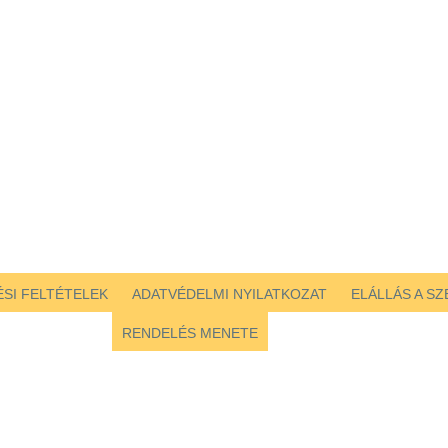
SI FELTÉTELEK
ADATVÉDELMI NYILATKOZAT
ELÁLLÁS A S
RENDELÉS MENETE