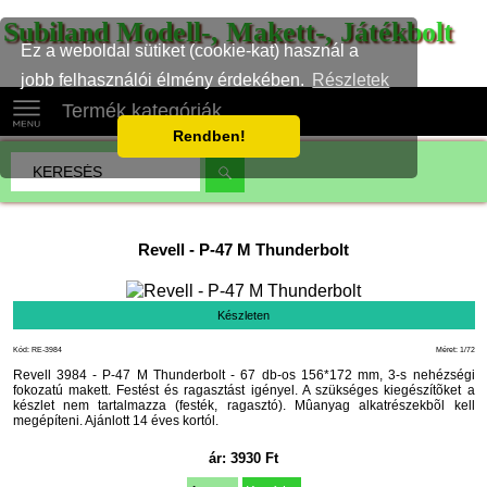
Subiland Modell-, Makett-, Játékbolt
Ez a weboldal sütiket (cookie-kat) használ a
jobb felhasználói élmény érdekében.
Részletek
Termék kategóriák
Rendben!
Revell
-
P-47 M Thunderbolt
Készleten
Kód: RE-3984
Méret: 1/72
Revell 3984 - P-47 M Thunderbolt - 67 db-os 156*172 mm, 3-s nehézségi
fokozatú makett. Festést és ragasztást igényel. A szükséges kiegészítõket a
készlet nem tartalmazza (festék, ragasztó). Mûanyag alkatrészekbõl kell
megépíteni. Ajánlott 14 éves kortól.
ár:
3930
Ft