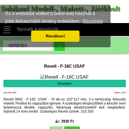
Subiland Modell-, Makett-, Játékbolt
Ez a weboldal sütiket (cookie-kat) használ a
jobb felhasználói élmény érdekében.
Részletek
Termék kategóriák
Rendben!
Revell
-
F-16C USAF
Készleten
Kód: RE-3992
Méret: 1/144
Revell 3992 - F-16C USAF - 70 db-os 102*117 mm, 3-s nehézségi fokozatú
makett. Festést és ragasztást igényel. A szükséges kiegészítõket a készlet nem
tartalmazza (festék, ragasztó). Mûanyag alkatrészekbõl kell megépíteni.
Ajánlott 14 éves kortól. Szükséges Revell színek: 310,350
ár:
3930
Ft