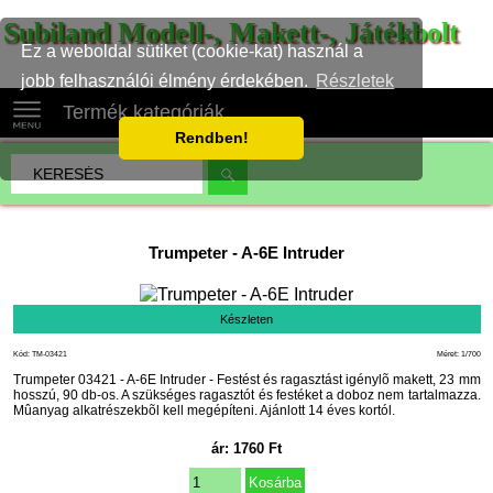
Subiland Modell-, Makett-, Játékbolt
Ez a weboldal sütiket (cookie-kat) használ a
jobb felhasználói élmény érdekében.
Részletek
Termék kategóriák
Rendben!
Trumpeter
-
A-6E Intruder
Készleten
Kód: TM-03421
Méret: 1/700
Trumpeter 03421 - A-6E Intruder - Festést és ragasztást igénylõ makett, 23 mm
hosszú, 90 db-os. A szükséges ragasztót és festéket a doboz nem tartalmazza.
Mûanyag alkatrészekbõl kell megépíteni. Ajánlott 14 éves kortól.
ár:
1760
Ft