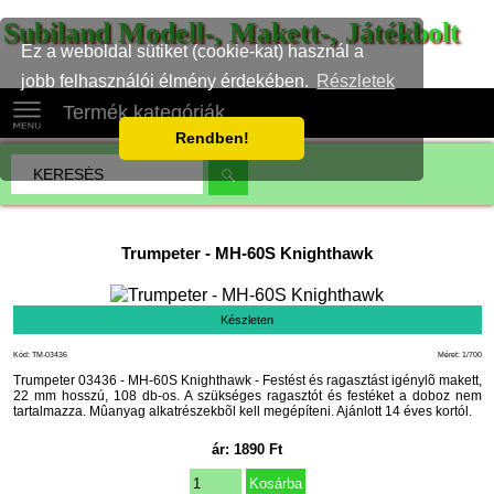
Subiland Modell-, Makett-, Játékbolt
Ez a weboldal sütiket (cookie-kat) használ a
jobb felhasználói élmény érdekében.
Részletek
Termék kategóriák
Rendben!
Trumpeter
-
MH-60S Knighthawk
Készleten
Kód: TM-03436
Méret: 1/700
Trumpeter 03436 - MH-60S Knighthawk - Festést és ragasztást igénylõ makett,
22 mm hosszú, 108 db-os. A szükséges ragasztót és festéket a doboz nem
tartalmazza. Mûanyag alkatrészekbõl kell megépíteni. Ajánlott 14 éves kortól.
ár:
1890
Ft