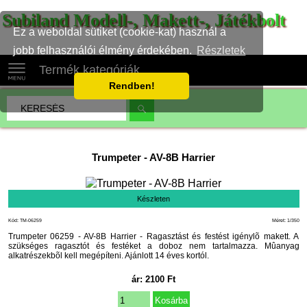
Subiland Modell-, Makett-, Játékbolt
Ez a weboldal sütiket (cookie-kat) használ a
jobb felhasználói élmény érdekében.
Részletek
Termék kategóriák
Rendben!
Trumpeter
-
AV-8B Harrier
Készleten
Kód: TM-06259
Méret: 1/350
Trumpeter 06259 - AV-8B Harrier - Ragasztást és festést igénylõ makett. A
szükséges ragasztót és festéket a doboz nem tartalmazza. Mûanyag
alkatrészekbõl kell megépíteni. Ajánlott 14 éves kortól.
ár:
2100
Ft