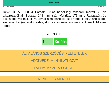
Készleten
Kód: RE-3955
Méret: 1/72
Revell 3955 - F4U-4 Corsair - 3-as nehézségi fokozatú makett. 71 db
alkatrészbõl áll, hossza: 143 mm, szárnyfesztáv: 173 mm. Ragasztást és
festést igénylõ makett. Mûanyag alkatrészekbõl kell megépíteni. A szükséges
kiegészítõket (ragasztó, festék, stb.) a szett nem tartalmazza. Ajánlott 14 éves
kortól.
ár:
3930
Ft
ÁLTALÁNOS SZERZŐDÉSI FELTÉTELEK
ADATVÉDELMI NYILATKOZAT
ELÁLLÁS A SZERZŐDÉSTŐL
RENDELÉS MENETE