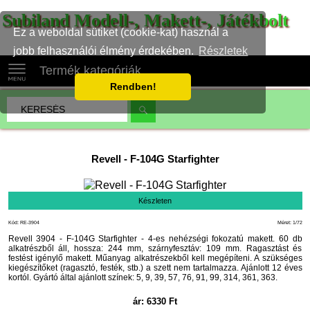
Subiland Modell-, Makett-, Játékbolt
Ez a weboldal sütiket (cookie-kat) használ a
jobb felhasználói élmény érdekében.
Részletek
Termék kategóriák
Rendben!
Revell
-
F-104G Starfighter
Készleten
Kód: RE-3904
Méret: 1/72
Revell 3904 - F-104G Starfighter - 4-es nehézségi fokozatú makett. 60 db
alkatrészből áll, hossza: 244 mm, szárnyfesztáv: 109 mm. Ragasztást és
festést igénylő makett. Műanyag alkatrészekből kell megépíteni. A szükséges
kiegészítőket (ragasztó, festék, stb.) a szett nem tartalmazza. Ajánlott 12 éves
kortól. Gyártó által ajánlott színek: 5, 9, 39, 57, 76, 91, 99, 314, 361, 363.
ár:
6330
Ft