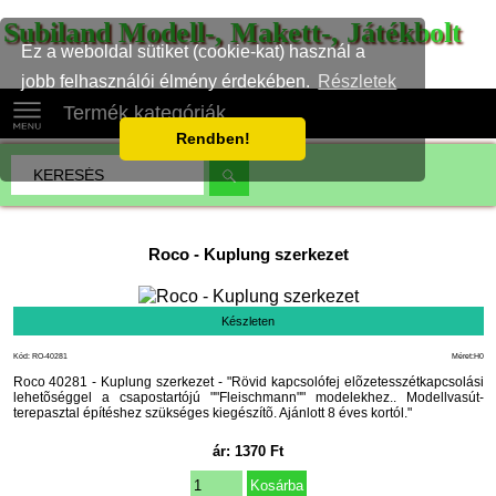
Subiland Modell-, Makett-, Játékbolt
Ez a weboldal sütiket (cookie-kat) használ a
jobb felhasználói élmény érdekében.
Részletek
Termék kategóriák
Rendben!
Roco
-
Kuplung szerkezet
Készleten
Kód: RO-40281
Méret:H0
Roco 40281 - Kuplung szerkezet - "Rövid kapcsolófej elõzetesszétkapcsolási
lehetõséggel a csapostartójú ""Fleischmann"" modelekhez.. Modellvasút-
terepasztal építéshez szükséges kiegészítõ. Ajánlott 8 éves kortól."
ár:
1370
Ft