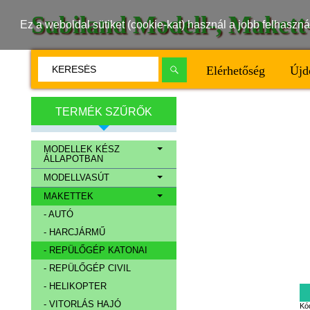
Subiland Modell-, Maket
Ez a weboldal sütiket (cookie-kat) használ a jobb felhasz
Elérhetőség
Újd
TERMÉK SZŰRŐK
MODELLEK KÉSZ
ÁLLAPOTBAN
MODELLVASÚT
MAKETTEK
- AUTÓ
- HARCJÁRMŰ
- REPÜLŐGÉP KATONAI
- REPÜLŐGÉP CIVIL
- HELIKOPTER
- VITORLÁS HAJÓ
Kó