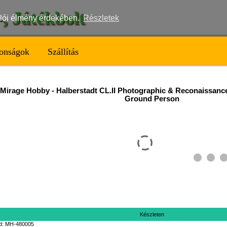
t-, Játékbolt
nálói élmény érdekében.
Részletek
onságok
Szállítás
Mirage Hobby
-
Halberstadt CL.II Photographic & Reconaissanc
Ground Person
Készleten
d: MH-480005