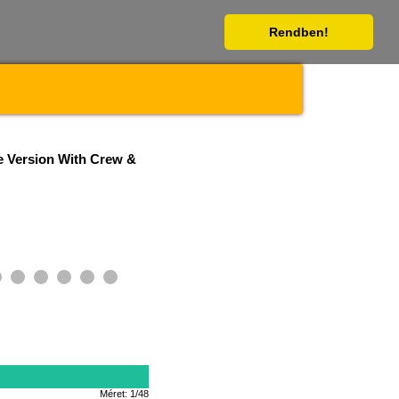
Rendben!
e Version With Crew &
Méret: 1/48