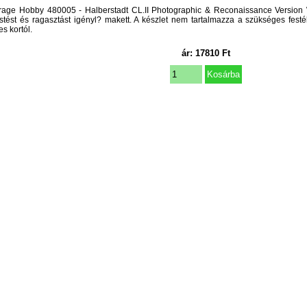
rage Hobby 480005 - Halberstadt CL.II Photographic & Reconaissance Version
stést és ragasztást igényl? makett. A készlet nem tartalmazza a szükséges festék
es kortól.
ár:
17810
Ft