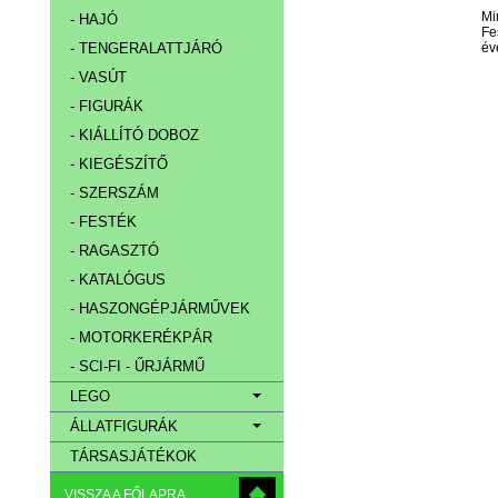
Mi
- HAJÓ
Fe
év
- TENGERALATTJÁRÓ
- VASÚT
- FIGURÁK
- KIÁLLÍTÓ DOBOZ
- KIEGÉSZÍTŐ
- SZERSZÁM
- FESTÉK
- RAGASZTÓ
- KATALÓGUS
- HASZONGÉPJÁRMŰVEK
- MOTORKERÉKPÁR
- SCI-FI - ŰRJÁRMŰ
LEGO
ÁLLATFIGURÁK
TÁRSASJÁTÉKOK
VISSZA A FŐLAPRA