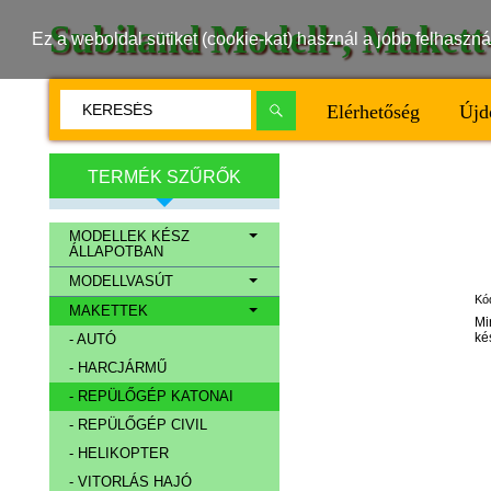
Subiland Modell-, Maket
Ez a weboldal sütiket (cookie-kat) használ a jobb felhasz
Elérhetőség
Újd
TERMÉK SZŰRŐK
MODELLEK KÉSZ
ÁLLAPOTBAN
MODELLVASÚT
Kó
MAKETTEK
Mi
ké
- AUTÓ
- HARCJÁRMŰ
- REPÜLŐGÉP KATONAI
- REPÜLŐGÉP CIVIL
- HELIKOPTER
- VITORLÁS HAJÓ