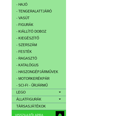
- HAJÓ
- TENGERALATTJÁRÓ
- VASÚT
- FIGURÁK
- KIÁLLÍTÓ DOBOZ
- KIEGÉSZÍTŐ
- SZERSZÁM
- FESTÉK
- RAGASZTÓ
- KATALÓGUS
- HASZONGÉPJÁRMŰVEK
- MOTORKERÉKPÁR
- SCI-FI - ŰRJÁRMŰ
LEGO
ÁLLATFIGURÁK
TÁRSASJÁTÉKOK
VISSZA A FŐLAPRA