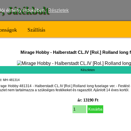
t-, Játékbolt
nálói élmény érdekében.
Részletek
onságok
Szállítás
Mirage Hobby
-
Halberstadt CL.IV [Rol.] Rolland long 
Készleten
d: MH-481314
rage Hobby 481314 - Halberstadt CL.IV [Rol.] Rolland long fuselage ver. - Festést 
szlet nem tartalmazza a szükséges festékeket és ragasztót. Ajánlott 14 éves kortól.
ár:
13190
Ft