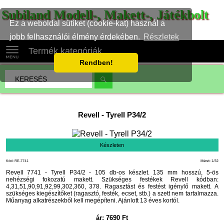
Subiland Modell-, Makett-, Játékbolt
Ez a weboldal sütiket (cookie-kat) használ a
jobb felhasználói élmény érdekében.
Részletek
Termék kategóriák
Rendben!
Revell
-
Tyrell P34/2
Készleten
Kód: RE-7741
Méret: 1/32
Revell 7741 - Tyrell P34/2 - 105 db-os készlet. 135 mm hosszú, 5-ös
nehézségi fokozatú makett. Szükséges festékek Revell kódban:
4,31,51,90,91,92,99,302,360, 378. Ragasztást és festést igénylő makett. A
szükséges kiegészítőket (ragasztó, festék, ecset, stb.) a szett nem tartalmazza.
Műanyag alkatrészekből kell megépíteni. Ajánlott 13 éves kortól.
ár:
7690
Ft