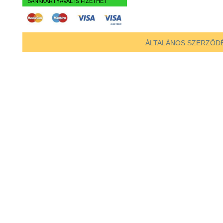
BANKKÁRTYÁVAL IS FIZETHET
ÁLTALÁNOS SZERZŐDÉ