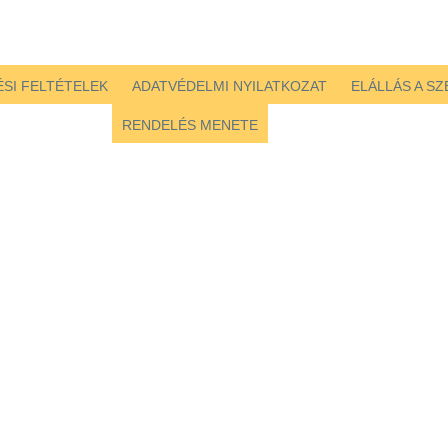
SI FELTÉTELEK
ADATVÉDELMI NYILATKOZAT
ELÁLLÁS A S
RENDELÉS MENETE