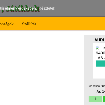
t-, Játékbolt
nálói élmény érdekében.
Részletek
onságok
Szállítás
AUDI 
MX-94001710
Ár: 1