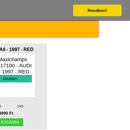
Rendben!
A6 - 1997 - RED
Készleten
0
1/43
4990 Ft